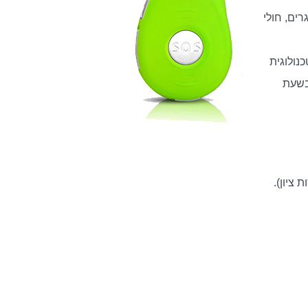
רים, חולי
נולוגית
בשעת