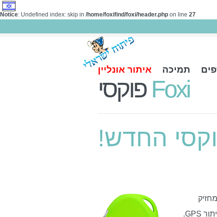
Notice
: Undefined index: skip in
/home/foxifind/foxi/header.php
on line
27
פים
תמיכה
איתור אונליין
Foxi
פוקסי
וקסי החדש
ת, מחזיק
מפתחות או כמוצר מוחבא בתוך התיק. המכשיר מאפשר תקשורת ישירה בשעת מצוקה בשילוב מערכת איתור GPS.