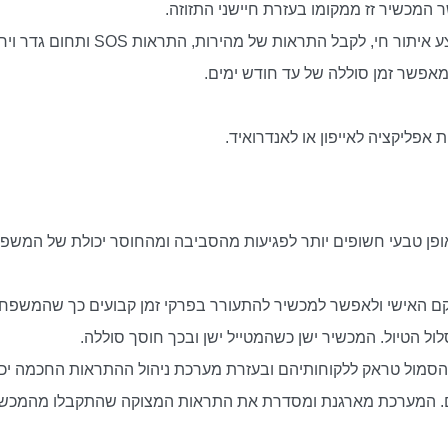
המכשיר זז ממקומו בעזרת חיישני התזוזה.
י, לקבל התראות של מהירות, התראות SOS ותחום גדר וירטואלית.
אפשר זמן סוללה של עד חודש ימים.
פליקציה לאייפון או לאנדרואיד.
פן טבעי חשופים יותר לפגיעות מהסביבה ומהחוסר יכולת של המשפ
יקם האישי ולאפשר למכשיר להתעורר בפרקי זמן קבועים כך שהמשפחה
ול הטיול. המכשיר ישן כשהמטייל ישן ובכך חוסך סוללה.
סמול טראק ללקוחותיהם ובעזרת מערכת ניהול ההתראות החכמה יכול
ום. המערכת מארגנת ומסדרת את התראות המצוקה שהתקבלו מהמכשי